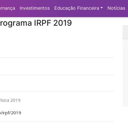
wnload do Programa IRPF 2019
rnança
Investimentos
Educação Financeira
Notícias
rograma IRPF 2019
ísica 2019
o/irpf/2019