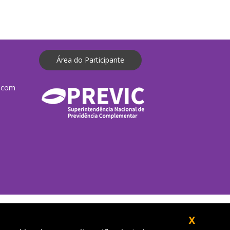
Área do Participante
.com
X