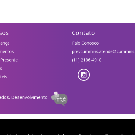
sos
Contato
nança
Fale Conosco
imentos
prevcummins.atende@cummins
 Presente
(11) 2186-4918
as
teis
ados. Desenvolvimento: