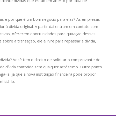
adiante dívidas que estão em aberto por falta de
s e por que é um bom negócio para elas? As empresas
 à dívida original. A partir daí entram em contato com
rativas, oferecem oportunidades para quitação dessas
sobre a transação, ele é livre para repassar a dívida,
ívida? Você tem o direito de solicitar o comprovante de
 da dívida contraída sem qualquer acréscimo. Outro ponto
gá-la, já que a nova instituição financeira pode propor
ficiá-lo.