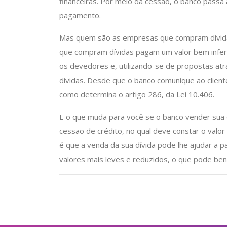
financeiras. Por meio da cessão, o banco passa 
pagamento.
Mas quem são as empresas que compram dívida
que compram dívidas pagam um valor bem inferior
os devedores e, utilizando-se de propostas at
dívidas. Desde que o banco comunique ao cliente 
como determina o artigo 286, da Lei 10.406.
E o que muda para você se o banco vender sua d
cessão de crédito, no qual deve constar o valor
é que a venda da sua dívida pode lhe ajudar a pa
valores mais leves e reduzidos, o que pode bene