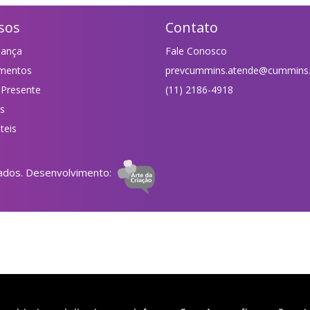
sos
Contato
nança
Fale Conosco
imentos
prevcummins.atende@cummins
 Presente
(11) 2186-4918
as
teis
ados. Desenvolvimento: