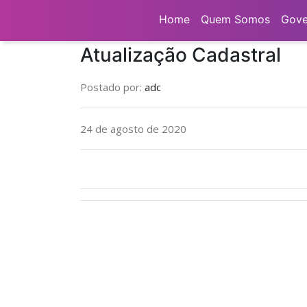
Home
Formulários
Atualização Cadastr
Home
Quem Somos
Gove
Atualização Cadastral
Postado por:
adc
24 de agosto de 2020