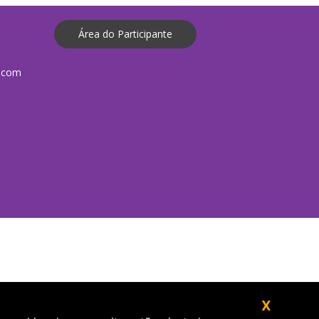
Área do Participante
.com
X