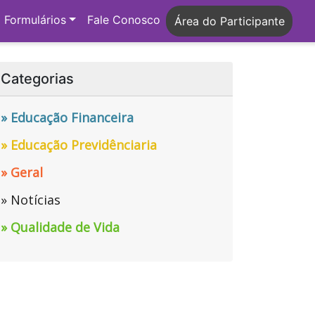
Formulários
Fale Conosco
Área do Participante
Categorias
» Educação Financeira
» Educação Previdênciaria
» Geral
» Notícias
» Qualidade de Vida