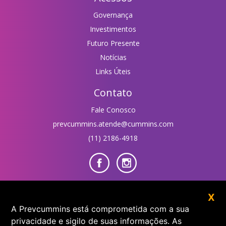
Governança
Investimentos
Futuro Presente
Notícias
Links Úteis
Contato
Fale Conosco
prevcummins.atende@cummins.com
(11) 2186-4918
Área do Participante
X
A Prevcummins está comprometida com a sua
privacidade e sigilo de suas informações. As