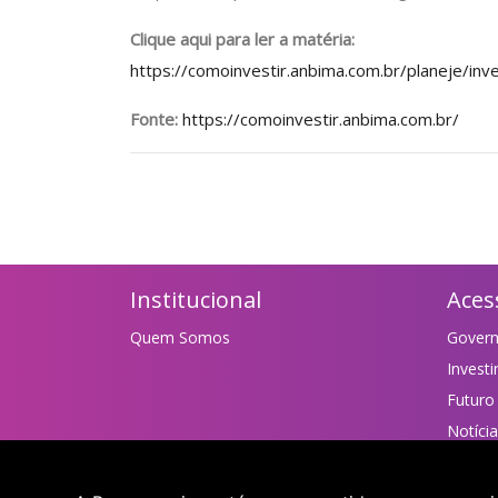
Clique aqui para ler a matéria:
https://comoinvestir.anbima.com.br/planeje/in
Fonte:
https://comoinvestir.anbima.com.br/
Institucional
Aces
Quem Somos
Gover
Invest
Futuro
Notíci
Links Ú