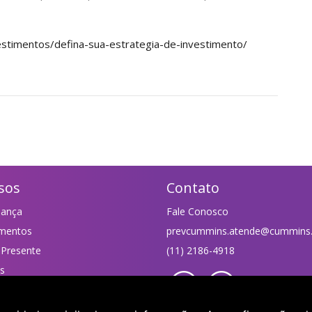
vestimentos/defina-sua-estrategia-de-investimento/
sos
Contato
nança
Fale Conosco
imentos
prevcummins.atende@cummins
 Presente
(11) 2186-4918
as
teis