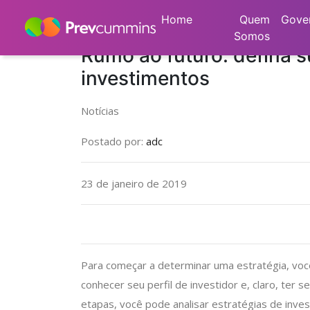
Home
Notícias
Notícias
Rumo ao futu
Home
Quem
Gove
Somos
Rumo ao futuro: defina s
investimentos
Notícias
Postado por:
adc
23 de janeiro de 2019
Para começar a determinar uma estratégia, você 
conhecer seu perfil de investidor e, claro, ter
etapas, você pode analisar estratégias de inves