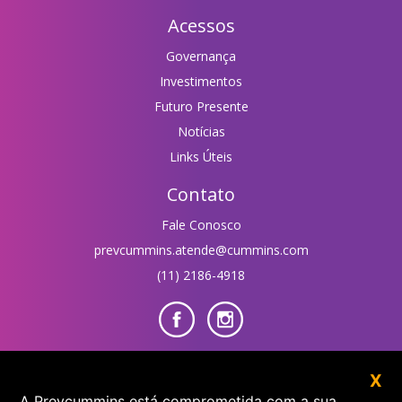
Acessos
Governança
Investimentos
Futuro Presente
Notícias
Links Úteis
Contato
Fale Conosco
prevcummins.atende@cummins.com
(11) 2186-4918
Área do Participante
X
A Prevcummins está comprometida com a sua