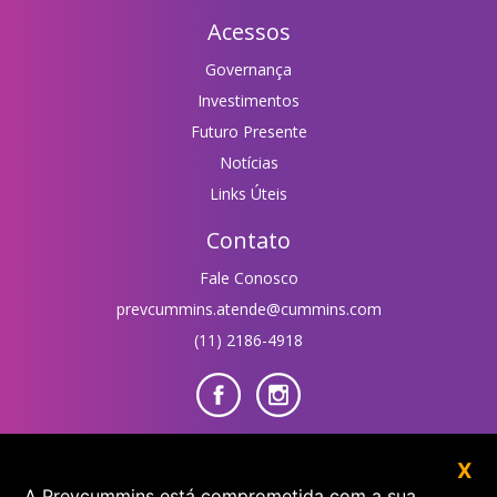
Acessos
Governança
Investimentos
Futuro Presente
Notícias
Links Úteis
Contato
Fale Conosco
prevcummins.atende@cummins.com
(11) 2186-4918
Área do Participante
X
A Prevcummins está comprometida com a sua