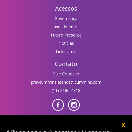
Acessos
Governança
Investimentos
Futuro Presente
Notícias
Links Úteis
Contato
Fale Conosco
prevcummins.atende@cummins.com
(11) 2186-4918
Área do Participante
X
A Prevcummins está comprometida com a sua