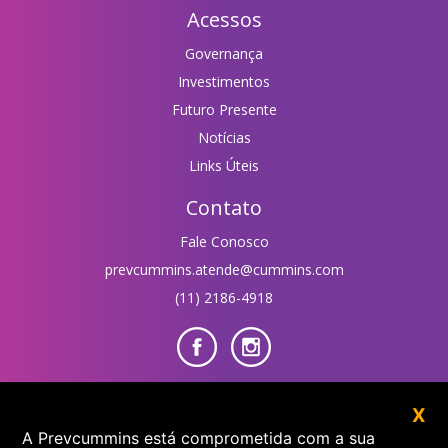
Acessos
Governança
Investimentos
Futuro Presente
Notícias
Links Úteis
Contato
Fale Conosco
prevcummins.atende@cummins.com
(11) 2186-4918
Área do Participante
X
A Prevcummins está comprometida com a sua